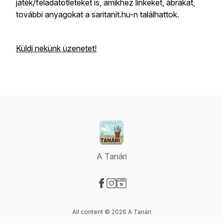
játék/feladatötleteket is, amikhez linkeket, ábrákat,
további anyagokat a saritanit.hu-n találhattok.
Küldj nekünk üzenetet!
A Tanári
Visit our Facebook page
Visit our Instagram page
Visit our Website page
All content © 2026 A Tanári