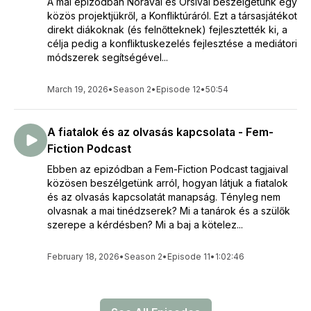
A mai epizódban Nórával és Orsival beszélgetünk egy
közös projektjükről, a Konfliktúráról. Ezt a társasjátékot
direkt diákoknak (és felnőtteknek) fejlesztették ki, a
célja pedig a konfliktuskezelés fejlesztése a mediátori
módszerek segítségével...
March 19, 2026
•
Season 2
•
Episode 12
•
50:54
A fiatalok és az olvasás kapcsolata - Fem-
Fiction Podcast
Ebben az epizódban a Fem-Fiction Podcast tagjaival
közösen beszélgetünk arról, hogyan látjuk a fiatalok
és az olvasás kapcsolatát manapság. Tényleg nem
olvasnak a mai tinédzserek? Mi a tanárok és a szülők
szerepe a kérdésben? Mi a baj a kötelez...
February 18, 2026
•
Season 2
•
Episode 11
•
1:02:46