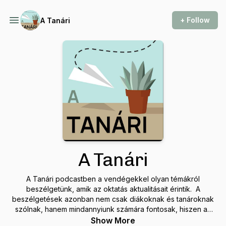
+ Follow
A Tanári
A Tanári
A Tanári podcastben a vendégekkel olyan témákról
beszélgetünk, amik az oktatás aktualitásait érintik. A
beszélgetések azonban nem csak diákoknak és tanároknak
szólnak, hanem mindannyiunk számára fontosak, hiszen az
oktatás az egész társadalom alapja. Célunk, hogy A Tanári
Show More