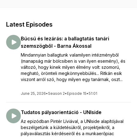
révén minél több emberhez eljussanak azok a gondolatok és
ötletek, amelyek segíthetnek az oktatási rendszerünk
fejlesztésében és az iskolai életünk jobbá tételében.
Latest Episodes
Búcsú és lezárás: a ballagtatás tanári
szemszögből - Barna Ákossal
Mindannyian ballagtunk valamilyen intézményből
(manapság már bölcsiben is van ilyen esemény), és
változó, hogy kinek milyen élmény volt: szomorú,
megható, örömteli megkönnyebbülés... Ritkán esik
viszont arról szó, hogy milyen egy tanárnak, oszt...
June 25, 2026
•
Season 2
•
Episode 15
•
51:01
Tudatos pályaorientáció - UNIside
Az epizódban Pintér Líviával, a UNIside alapítójával
beszélgetünk a küldetésükről, projektjeikről, a
pályaválasztás kérdéseiről és a munkaerőpiac