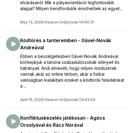
elvárásairól. Mik a pályaorientáció legfontosabb
alapjai? Milyen trendfordulók érezhetőek az egyet...
May 13, 2026
•
Season 2
•
Episode 14
•
50:31
Kódtörés a tanteremben - Gável-Novák
Andreával
Ebben a beszélgetésben Gável-Novák Andreával
körbejárjuk a tanórai szabadulószobák előnyeit és
hátrányait. Andi elmeséli, hogy milyen módszerek
vannak akár az online térben, akár a fizikai
valóságban kialakítani ezeket a kódtörős feladatokat
a ...
April 15, 2026
•
Season 2
•
Episode 13
•
43:04
Konfliktuskezelés játékosan - Agócs
Orsolyával és Rácz Nórával